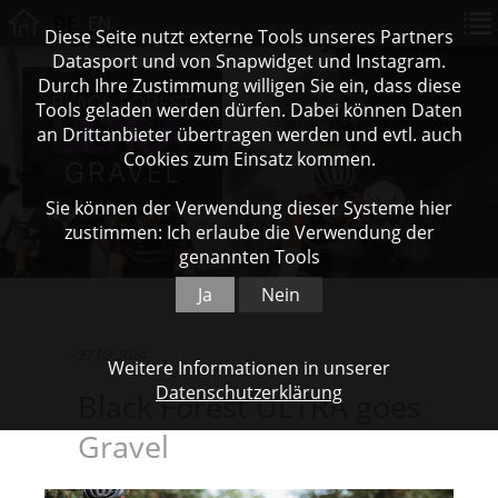
DE
EN
Diese Seite nutzt externe Tools unseres Partners
Datasport und von Snapwidget und Instagram.
Durch Ihre Zustimmung willigen Sie ein, dass diese
Tools geladen werden dürfen. Dabei können Daten
an Drittanbieter übertragen werden und evtl. auch
Cookies zum Einsatz kommen.
Sie können der Verwendung dieser Systeme hier
zustimmen: Ich erlaube die Verwendung der
genannten Tools
Ja
Nein
27.03.2024
Weitere Informationen in unserer
Datenschutzerklärung
Black Forest ULTRA goes
Gravel