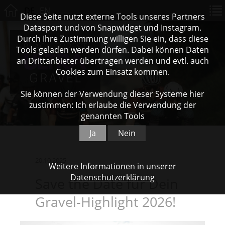
DE
EN
Diese Seite nutzt externe Tools unseres Partners
Datasport und von Snapwidget und Instagram.
Durch Ihre Zustimmung willigen Sie ein, dass diese
Tools geladen werden dürfen. Dabei können Daten
an Drittanbieter übertragen werden und evtl. auch
Cookies zum Einsatz kommen.
Sie können der Verwendung dieser Systeme hier
zustimmen: Ich erlaube die Verwendung der
genannten Tools
Ja
Nein
20.10.2025
Weitere Informationen in unserer
Datenschutzerklärung
Save the Date für Dein
Gravel-Highlight 2026!